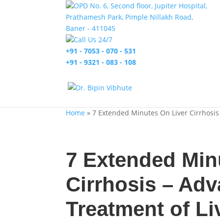
OPD No. 6, Second floor, Jupiter Hospital,
Prathamesh Park, Pimple Nillakh Road,
Baner - 411045
Call Us 24/7
+91 - 7053 - 070 - 531
+91 - 9321 - 083 - 108
Home
»
7 Extended Minutes On Liver Cirrhosis 
7 Extended Min
Cirrhosis – Ad
Treatment of Li