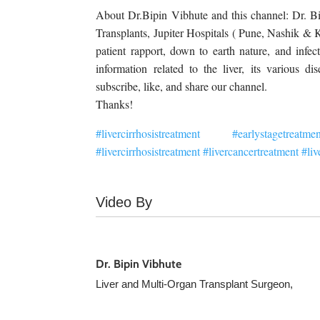
About Dr.Bipin Vibhute and this channel: Dr. Bi
Transplants, Jupiter Hospitals ( Pune, Nashik & Ka
patient rapport, down to earth nature, and infec
information related to the liver, its various d
subscribe, like, and share our channel.
Thanks!
#livercirrhosistreatment
#earlystagetreatmen
#livercirrhosistreatment
#livercancertreatment
#li
Video By
Dr. Bipin Vibhute
Liver and Multi-Organ Transplant Surgeon,