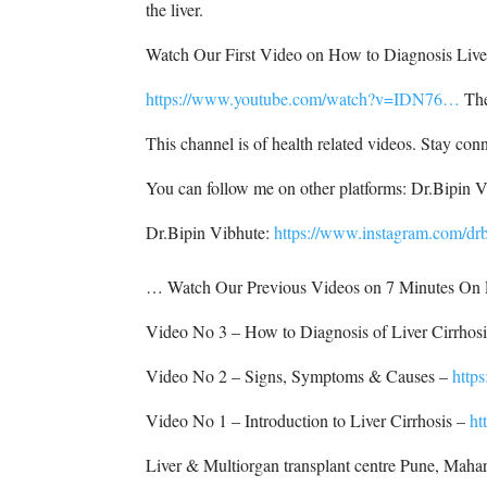
the liver.
Watch Our First Video on How to Diagnosis Liver
https://www.youtube.com/watch?v=IDN76…
The
This channel is of health related videos. Stay con
You can follow me on other platforms: Dr.Bipin 
Dr.Bipin Vibhute:
https://www.instagram.com/dr
… Watch Our Previous Videos on 7 Minutes On L
Video No 3 – How to Diagnosis of Liver Cirrhos
Video No 2 – Signs, Symptoms & Causes –
http
Video No 1 – Introduction to Liver Cirrhosis –
ht
Liver & Multiorgan transplant centre Pune, Maha