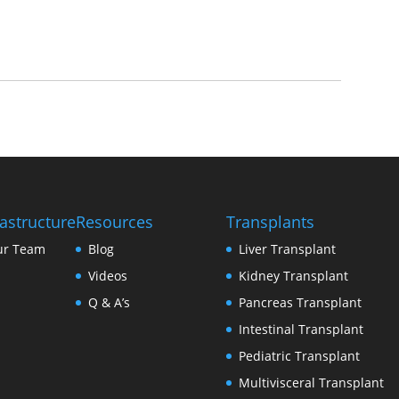
rastructure
Resources
Transplants
ur Team
Blog
Liver Transplant
Videos
Kidney Transplant
Q & A’s
Pancreas Transplant
Intestinal Transplant
Pediatric Transplant
Multivisceral Transplant