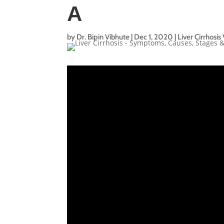
A
by
Dr. Bipin Vibhute
|
Dec 1, 2020
|
Liver Cirrhosis