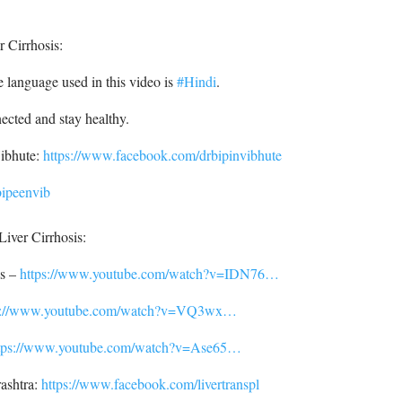
 Cirrhosis:
 language used in this video is
#Hindi
.
nected and stay healthy.
Vibhute:
https://www.facebook.com/drbipinvibhute
bipeenvib
iver Cirrhosis:
is –
https://www.youtube.com/watch?v=IDN76…
s://www.youtube.com/watch?v=VQ3wx…
tps://www.youtube.com/watch?v=Ase65…
rashtra:
https://www.facebook.com/livertranspl