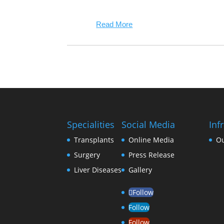
Read More
Specialities
Social Media
Inf
Transplants
Online Media
O
Surgery
Press Release
Liver Diseases
Gallery
Follow
Follow
Follow