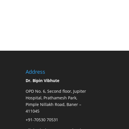
Address
Dr. Bipin Vibhute
OPD No. 6, Second floor, Jupiter
Hospital, Prathamesh Park,
Pimple Nillakh Road, Baner –
411045
+91-70530 70531