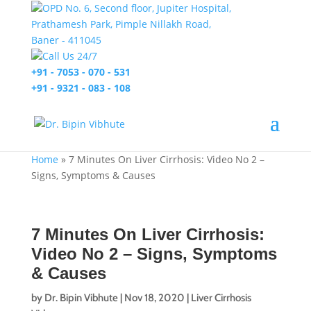
OPD No. 6, Second floor, Jupiter Hospital,
Prathamesh Park, Pimple Nillakh Road,
Baner - 411045
Call Us 24/7
+91 - 7053 - 070 - 531
+91 - 9321 - 083 - 108
Home
»
7 Minutes On Liver Cirrhosis: Video No 2 –
Signs, Symptoms & Causes
7 Minutes On Liver Cirrhosis:
Video No 2 – Signs, Symptoms
& Causes
by
Dr. Bipin Vibhute
|
Nov 18, 2020
|
Liver Cirrhosis