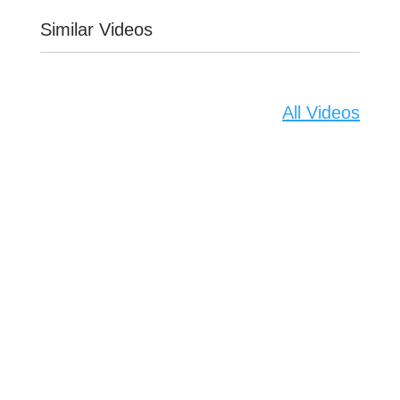
Similar Videos
All Videos
In this video, Dr. Bipin Vibhute has spoken about Sugar
and its Impact on your Liver. We usually start our day
with sugar in form of tea or coffee which is very
harmful to the...