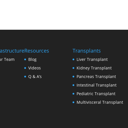
rastructure
Resources
Transplants
ur Team
Blog
Liver Transplant
Videos
Kidney Transplant
Q & A’s
Pancreas Transplant
Intestinal Transplant
Pediatric Transplant
Multivisceral Transplant