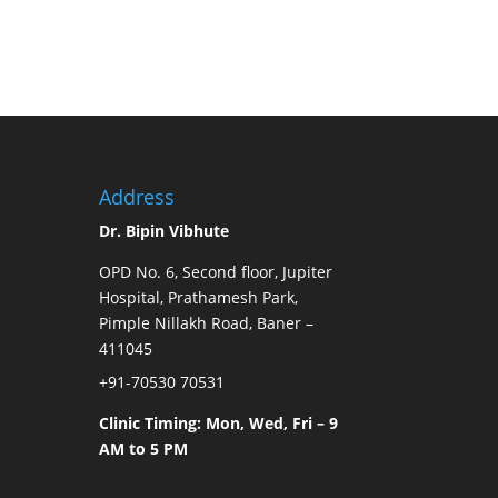
Address
Dr. Bipin Vibhute
OPD No. 6, Second floor, Jupiter
Hospital, Prathamesh Park,
Pimple Nillakh Road, Baner –
411045
+91-70530 70531
Clinic Timing: Mon, Wed, Fri – 9
AM to 5 PM