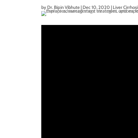
by
Dr. Bipin Vibhute
|
Dec 10, 2020
|
Liver Cirrhos