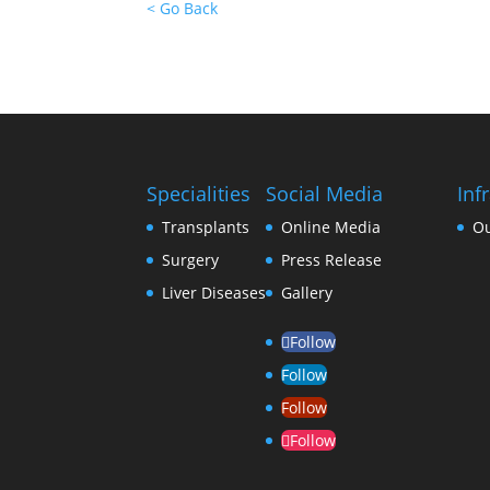
< Go Back
Specialities
Social Media
Inf
Transplants
Online Media
O
Surgery
Press Release
Liver Diseases
Gallery
Follow
Follow
Follow
Follow