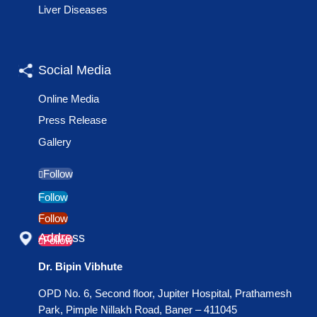
Liver Diseases
Social Media
Online Media
Press Release
Gallery
Follow
Follow
Follow
Address
Follow
Dr. Bipin Vibhute
OPD No. 6, Second floor, Jupiter Hospital, Prathamesh
Park, Pimple Nillakh Road, Baner – 411045