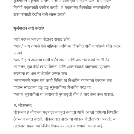
भुजंगासन यकृताचे आरोग्य राखण्यासाठी एक योगासन आहे. हे योगासन
निरोगी यकृतसाठी दररोज करावे . हे यकृताच्या किरकोळ समस्यांवरील
उपचारांसाठी देखील केले जाऊ शकते.
भुजंगासन कसे करावेः
*सर्व प्रथम आपल्या पोटावर सपाट झोपा.
*आपले पाय ताणले गेले पाहिजेत आणि या स्थितीत दोनी पायांमध्ये थोडे अंतर
असावे .
*आपले हात आपल्या छाती पर्यंत आणा आणि आपल्या तळवे खाली ठेवा.
*यानंतर, एक दीर्घ श्वास घेताना आणि आकाशाकडे पाहण्याचा प्रयत्न
करताना तो भाग नाभीपर्यंत उन्नत करा.
*सामान्यपणे श्वास घेत काही मिनिटे या स्थितीत रहाण्याचा प्रयत्न करा.
*श्वास सोडताना हळू हळू सुरुवातीच्या स्थितीत परत या.
*आपण सुरवातीला या आसनाची पुनरावृत्ती तीन ते चार वेळा करू शकता.
२. नौकासन:
नौकासन हे योगासन यकृतला मजबूत बनवतो आणि त्याला चांगल्या स्थितीत
ठेवण्यास मदत करतो. नौकासनात शरीराचा आकार बोटीसारखा असतो. या
आसनात यकृताच्या विविध विकारांवर मदत करण्याची क्षमता आहे.