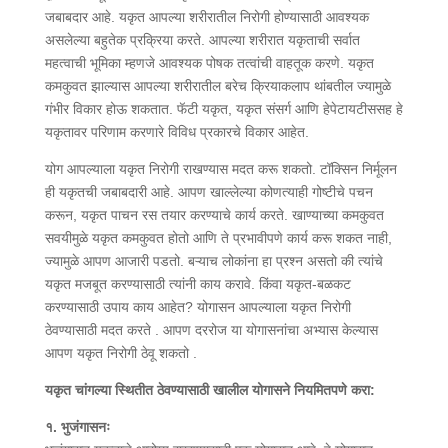
जबाबदार आहे. यकृत आपल्या शरीरातील निरोगी होण्यासाठी आवश्यक
असलेल्या बहुतेक प्रक्रिया करते. आपल्या शरीरात यकृताची सर्वात
महत्वाची भूमिका म्हणजे आवश्यक पोषक तत्वांची वाहतूक करणे. यकृत
कमकुवत झाल्यास आपल्या शरीरातील बरेच क्रियाकलाप थांबतील ज्यामुळे
गंभीर विकार होऊ शकतात. फॅटी यकृत, यकृत संसर्ग आणि हेपेटायटीससह हे
यकृतावर परिणाम करणारे विविध प्रकारचे विकार आहेत.
योग आपल्याला यकृत निरोगी राखण्यास मदत करू शकतो. टॉक्सिन निर्मूलन
ही यकृतची जबाबदारी आहे. आपण खाल्लेल्या कोणत्याही गोष्टीचे पचन
करून, यकृत पाचन रस तयार करण्याचे कार्य करते. खाण्याच्या कमकुवत
सवयीमुळे यकृत कमकुवत होतो आणि ते प्रभावीपणे कार्य करू शकत नाही,
ज्यामुळे आपण आजारी पडतो. बऱ्याच लोकांना हा प्रश्न असतो की त्यांचे
यकृत मजबूत करण्यासाठी त्यांनी काय करावे. किंवा यकृत-बळकट
करण्यासाठी उपाय काय आहेत? योगासन आपल्याला यकृत निरोगी
ठेवण्यासाठी मदत करते . आपण दररोज या योगासनांचा अभ्यास केल्यास
आपण यकृत निरोगी ठेवू शकतो .
यकृत चांगल्या स्थितीत ठेवण्यासाठी खालील योगासने नियमितपणे करा:
१. भुजंगासनः