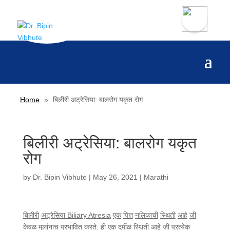
Home
»
बिलीरी अट्रेसिया: बालरोग यकृत रोग
बिलीरी अट्रेसिया: बालरोग यकृत
रोग
by
Dr. Bipin Vibhute
|
May 26, 2021
|
Marathi
बिलीरी
अट्रेसिया Biliary Atresia
एक
पित्त
नलिकाची
स्थिती
आहे
जी
केवळ
मुलांनाच
प्रभावित
करते
.
ही
एक
दुर्मीळ
स्थिती
आहे
जी
प्रत्येक