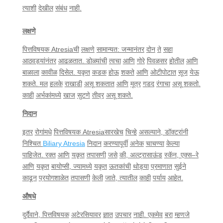
त्याशी
देखील
संबंध
नाही
.
लक्षणे
पित्तविषयक
Atresia
ची
लक्षणे
सामान्यत
:
जन्मानंतर
दोन
ते
सहा
आठवड्यांनंतर
आढळतात
.
डोळ्यांची
त्वचा
आणि
गोरे
पिवळसर
होतील
आणि
बाळाला
कावीळ
दिसेल
.
यकृत
कडक
होऊ
शकते
आणि
ओटीपोटात
सूज
येऊ
शकते
.
मल
हलके
राखाडी
असू
शकतात
आणि
मूत्र
गडद
रंगाचा
असू
शकतो
.
काही
अर्भकांमध्ये
खाज
सुटणे
तीव्र
असू
शकते
.
निदान
इतर
रोगांमधे
पित्तविषयक
Atresia
सारखेच
चिन्हे
असल्याने
,
डॉक्टरांनी
निश्चित
Biliary Atresia
निदान
करण्यापूर्वी
अनेक
चाचण्या
केल्या
पाहिजेत
.
रक्त
आणि
यकृत
तपासणी
जसे
की
,
अल्ट्रासाऊंड
स्कॅन
,
एक्स
–
रे
आणि
यकृत
बायोप्सी
,
ज्यामध्ये
यकृत
ऊतकांची
थोड्या
प्रमाणात
सुईने
काढून
प्रयोगशाळेत
तपासणी
केली
जाते
,
त्यातील
काही
पर्याय
आहेत
.
औषधे
दुर्दैवाने
,
पित्तविषयक
अटेरसियावर
ज्ञात
उपचार
नाही
.
एकमेव
बरा
म्हणजे