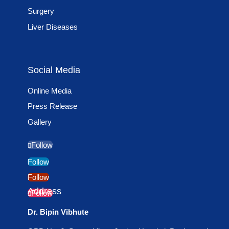
Surgery
Liver Diseases
Social Media
Online Media
Press Release
Gallery
Follow
Follow
Follow
Address
Follow
Dr. Bipin Vibhute