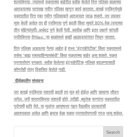
शल्यक्रिया
,
ज्यामध्ये
यकृताच्या
बाहेरील
ब्लॉक
केलेले
पित्त
नलिका
बाळाच्या
आतड्याच्या
भागासह
नवीन
नलिका
म्हणून
कार्य
करतात
.
कसई
प्रक्रियेमुळे
यकृतातील
पित्त
एका
नवीन
नलिकाद्वारे
आतड्यात
जाऊ
शकते
.
जर
लवकर
सुरू
केली
असेल
तर
ही
प्रक्रिया
पूर्ण
झाली
किंवा
सुमारे
80%
वेळ
(
वयाच्या
तीन
महिन्यांपूर्वी
)
अर्धवट
पूर्ण
केली
गेली
.
कावीळ
आणि
इतर
लक्षणे
चांगली
प्रतिक्रिया
देणा
ies
्या
बाळांमध्ये
काही
आठवड्यांनंतर
निघून
जातात
.
पित्त
नलिका
अडवल्या
गेल्या
आहेत
हे
तथ्य
“
इंट्राहेपेटीक
”
किंवा
यकृतामध्ये
तसेच
“
बाह्य
रक्तवाहिन्यासंबंधी
”
किंवा
यकृताच्या
बाहेर
असू
शकते
.
यकृत
प्रत्यारोपण
वगळता
,
ब्लॉक
केलेल्या
इंट्राहेपॅटिक
नलिका
बदलण्यासाठी
कोणतेही
तंत्र
विकसित
केलेले
नाही
.
दीर्घकालीन
संभावना
जर
कसई
प्रक्रिया
यशस्वी
झाली
तर
मूल
बरे
होईल
आणि
सामान्य
जीवन
जगेल
.
जरी
शस्त्रक्रिया
यशस्वी
होते
,
तरीही
,
बहुतेक
रूग्णांना
यकृतातील
पुरोगामी
क्षति
येते
.
या
मुलांना
आयुष्यभर
गहन
वैद्यकीय
उपचारांची
आवश्यकता
असेल
आणि
बर्
याच
वेळा
यकृत
प्रत्यारोपणाची
गरज
भासू
शकेल
.