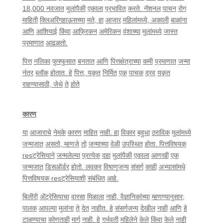
18,000
नवजात
मुलांपैकी
एकाला
प्रभावित
करते
.
नॅशनल
पाचन
रोग
माहिती
क्लिअरिंगहाऊसच्या
मते
,
हा
आजार
महिलांमध्ये
,
अकाली
बाळांना
आणि
आशियाई
किंवा
आफ्रिकन
अमेरिकन
वंशाच्या
मुलांमध्ये
जास्त
प्रमाणात
आढळतो
.
पित्त
नलिका
फुफ्फुसात
बनतात
आणि
पित्तक्षेत्राच्या
कमी
प्रमाणात
जन्मा
नंतर
ब्लॉक
होतात
.
हे
पित्त
,
यकृत
निर्मित
एक
पाचक
द्रव
यकृत
राहण्यासाठी
,
जेथे
ते
होते
कारण
या
आजाराचे
नेमके
कारण
माहित
नाही
.
हा
विकार
बहुधा
ठराविक
मुलांमध्ये
जन्मजात
असतो
,
म्हणजे
तो
जन्माच्या
वेळी
उपस्थित
होता
.
पित्तविषयक
res
ट्रेसियाने
जन्मलेल्या
प्रत्येक
दहा
मुलांपैकी
एकाला
आणखी
एक
जन्मजात
डिसऑर्डर
होतो
.
लवकर
विषाणूजन्य
संसर्ग
काही
अभ्यासांमधे
पित्तविषयक
res
ट्रेसियाशी
संबंधित
आहे
.
बिलीरी
अ
ॅट्रेसियाचा
वारसा
मिळाला
नाही
,
वैज्ञानिकांच्या
म्हणण्यानुसार
;
पालक
आपल्या
मुलांना
ते
देत
नाहीत
.
हे
संसर्गजन्य
देखील
नाही
आणि
हे
टाळण्याचा
कोणताही
मार्ग
नाही
.
हे
गर्भवती
महिलेने
केले
किंवा
केले
नाही